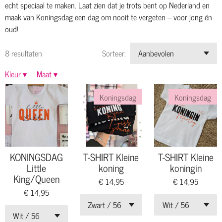
echt speciaal te maken. Laat zien dat je trots bent op Nederland en
maak van Koningsdag een dag om nooit te vergeten – voor jong én
oud!
8 resultaten
Sorteer:
Kleur
▾
Maat
▾
Koningsdag
Koningsdag
KONINGSDAG
T-SHIRT Kleine
T-SHIRT Kleine
Little
koning
koningin
King/Queen
€ 14,95
€ 14,95
€ 14,95