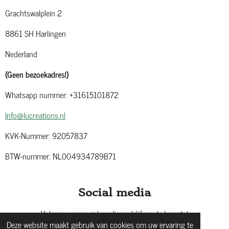
Grachtswalplein 2
8861 SH Harlingen
Nederland
(Geen bezoekadres!)
Whatsapp nummer: +31615101872
Info@lucreations.nl
KVK-Nummer: 92057837
BTW-nummer: NL004934789B71
Social media
Volg ons op social media en blijf op de hoogte!
Deze website maakt gebruik van cookies om uw ervaring te