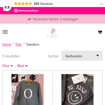
×
101
Reviews
9,8
Verzenden binnen 3 werkdagen
Home
»
Kids
»
Sweaters
5 resultaten
Sorteer:
Kleur
▾
Maat
▾