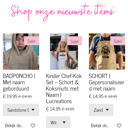
Sale!
Sale!
Sale!
BADPONCHO |
Kinder Chef-Kok
SCHORT |
Met naam
Set – Schort &
Gepersonaliseer
geborduurd
Koksmuts met
d met naam
Naam |
€ 19,95
€ 14,95
€ 24,95
€ 18,95
Lucreations
€ 14,95
€ 19,95
Bekijk details
Bekijk details