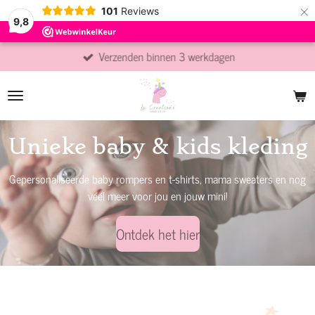
×
101
Reviews
9,8
Veilig betalen via I-deal | Wero
Unieke baby & kids kleding
Gepersonaliseerde baby rompers en t-shirts, mama sweaters en nog
véél meer voor jou en jouw mini!
Ontdek het hier