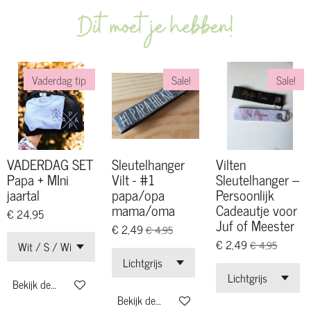
Vaderdag tip
Sale!
Sale!
VADERDAG SET
Sleutelhanger
Vilten
Papa + MIni
Vilt - #1
Sleutelhanger –
jaartal
papa/opa
Persoonlijk
mama/oma
Cadeautje voor
€ 24,95
Juf of Meester
€ 2,49
€ 4,95
€ 2,49
€ 4,95
Bekijk details
Bekijk details