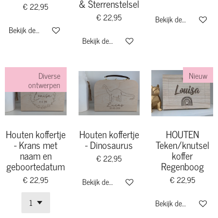
& Sterrenstelsel
€ 22,95
€ 22,95
Bekijk details
Bekijk details
Bekijk details
Diverse
Nieuw
ontwerpen
Houten koffertje
Houten koffertje
HOUTEN
- Krans met
- Dinosaurus
Teken/knutsel
naam en
koffer
€ 22,95
geboortedatum
Regenboog
€ 22,95
€ 22,95
Bekijk details
Bekijk details