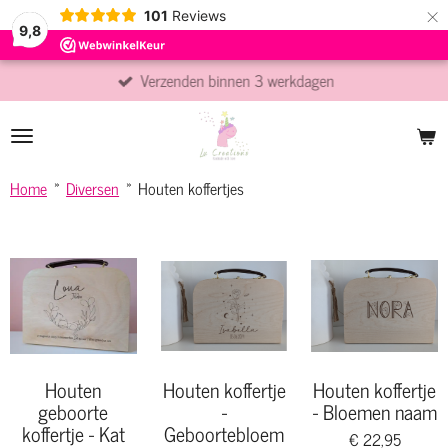
×
101
Reviews
9,8
Verzenden binnen 3 werkdagen
Home
»
Diversen
»
Houten koffertjes
Houten
Houten koffertje
Houten koffertje
geboorte
-
- Bloemen naam
koffertje - Kat
Geboortebloem
€ 22,95