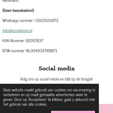
(Geen bezoekadres!)
Whatsapp nummer: +31615101872
Info@lucreations.nl
KVK-Nummer: 92057837
BTW-nummer: NL004934789B71
Social media
Volg ons op social media en blijf op de hoogte!
Deze website maakt gebruik van cookies om uw ervaring te
F
I
W
verbeteren en op maat gemaakte advertenties weer te
geven. Door op ‘Accepteren’ te klikken, gaat u akkoord met
a
n
h
het gebruik van alle cookies.
© 2024 LuCreations
c
s
a
e
t
t