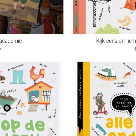
 academie
Kijk eens om je h
9