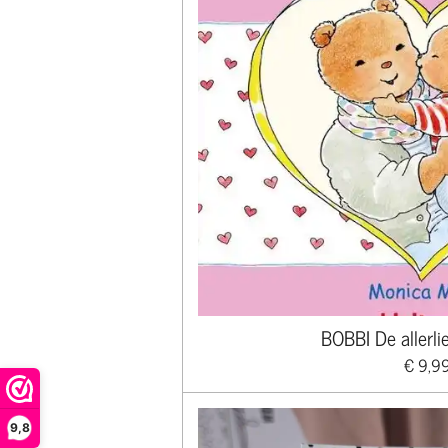
BOBBI De allerl
€ 9,9
9,8