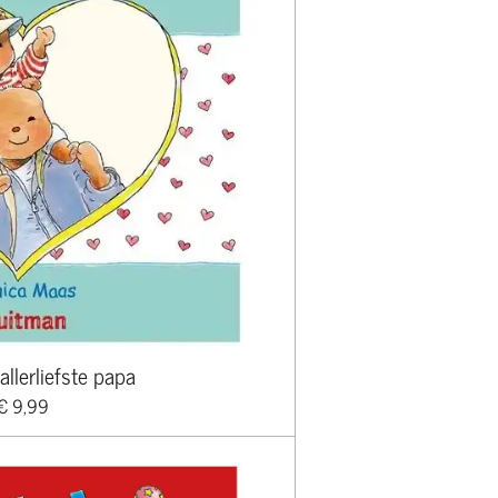
llerliefste papa
€ 9,99