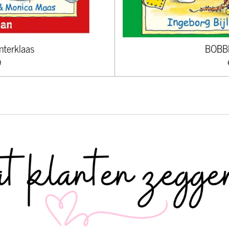
nterklaas
BOBBI
9