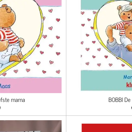
iefste mama
BOBBI De a
9