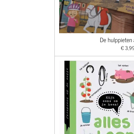
De hulppieten
€ 3,9