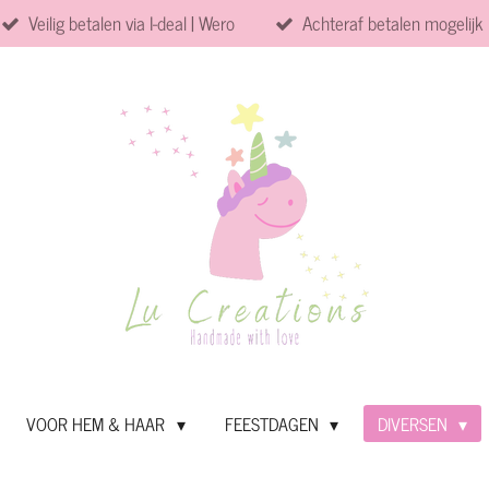
Veilig betalen via I-deal | Wero
Achteraf betalen mogelijk
VOOR HEM & HAAR
FEESTDAGEN
DIVERSEN