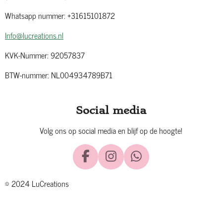
Whatsapp nummer: +31615101872
Info@lucreations.nl
KVK-Nummer: 92057837
BTW-nummer: NL004934789B71
Social media
Volg ons op social media en blijf op de hoogte!
F
I
W
a
n
h
© 2024 LuCreations
c
s
a
e
t
t
b
a
s
o
g
A