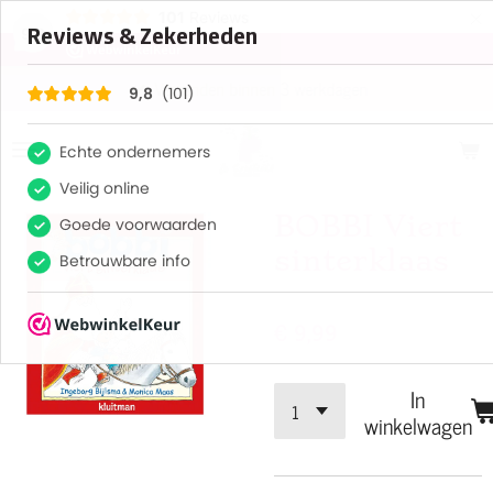
×
101
Reviews
9,8
Verzenden binnen 3 werkdagen
BOBBI Viert
sinterklaas
€ 9,99
In
winkelwagen