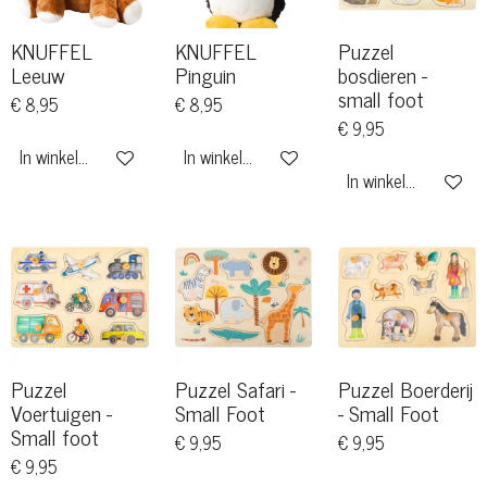
KNUFFEL
KNUFFEL
Puzzel
Leeuw
Pinguin
bosdieren -
small foot
€ 8,95
€ 8,95
€ 9,95
In winkelwagen
In winkelwagen
In winkelwagen
Puzzel
Puzzel Safari -
Puzzel Boerderij
Voertuigen -
Small Foot
- Small Foot
Small foot
€ 9,95
€ 9,95
€ 9,95