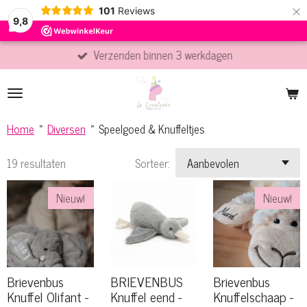
×
101
Reviews
9,8
Verzenden binnen 3 werkdagen
Home
»
Diversen
»
Speelgoed & Knuffeltjes
19 resultaten
Sorteer:
Nieuw!
Nieuw!
Brievenbus
BRIEVENBUS
Brievenbus
Knuffel Olifant -
Knuffel eend -
Knuffelschaap -