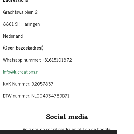
Grachtswalplein 2
8861 SH Harlingen
Nederland
(Geen bezoekadres!)
Whatsapp nummer: +31615101872
Info@lucreations.nl
KVK-Nummer: 92057837
BTW-nummer: NL004934789B71
Social media
Volg ons op social media en blijf op de hoogte!