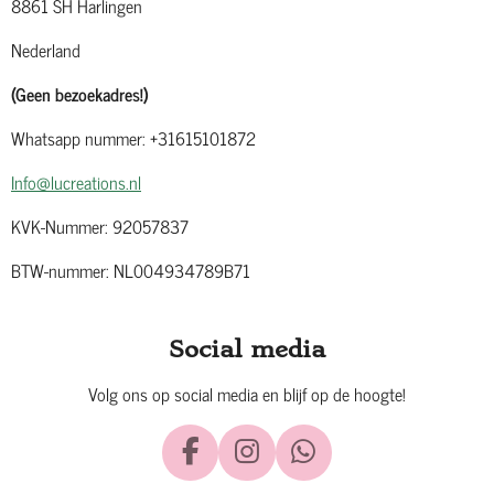
8861 SH Harlingen
Nederland
(Geen bezoekadres!)
Whatsapp nummer: +31615101872
Info@lucreations.nl
KVK-Nummer: 92057837
BTW-nummer: NL004934789B71
Social media
Volg ons op social media en blijf op de hoogte!
F
I
W
a
n
h