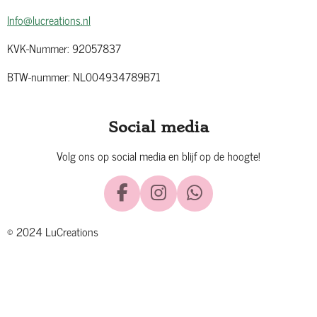
Info@lucreations.nl
KVK-Nummer: 92057837
BTW-nummer: NL004934789B71
Social media
Volg ons op social media en blijf op de hoogte!
F
I
W
a
n
h
© 2024 LuCreations
c
s
a
e
t
t
b
a
s
o
g
A
o
r
p