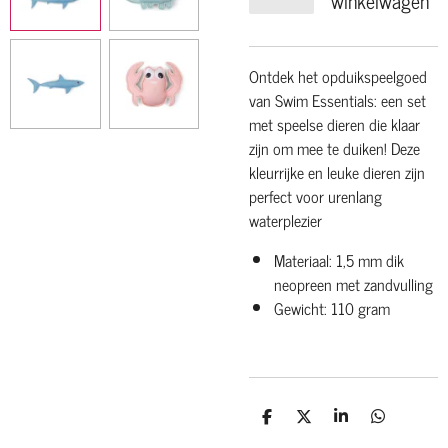
winkelwagen
Ontdek het opduikspeelgoed
van Swim Essentials: een set
met speelse dieren die klaar
zijn om mee te duiken! Deze
kleurrijke en leuke dieren zijn
perfect voor urenlang
waterplezier
Materiaal: 1,5 mm dik
neopreen met zandvulling
Gewicht: 110 gram
D
D
S
D
e
e
h
e