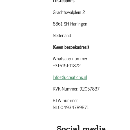
LuCreations
Grachtswalplein 2
8861 SH Harlingen
Nederland
(Geen bezoekadres!)
Whatsapp nummer:
+31615101872
Info@lucreations.nl
KVK-Nummer: 92057837
BTW-nummer:
NL004934789B71
Social media