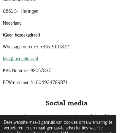
8861 SH Harlingen
Nederland
(Geen bezoekadres!)
Whatsapp nummer: +31615101872
Info@lucreations.nl
KVK-Nummer: 92057837
BTW-nummer: NL004934789B71
Social media
Volg ons op social media en blijf op de hoogte!
Deze website maakt gebruik van cookies om uw ervaring te
verbeteren en op maat gemaakte advertenties weer te
geven. Door op ‘Accepteren’ te klikken, gaat u akkoord met