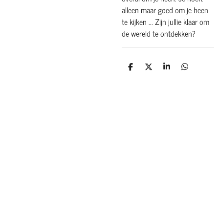
alleen maar goed om je heen
te kijken ... Zijn jullie klaar om
de wereld te ontdekken?
D
D
S
D
e
e
h
e
l
e
a
l
e
l
r
e
n
e
n