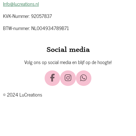
Info@lucreations.nl
KVK-Nummer: 92057837
BTW-nummer: NL004934789B71
Social media
Volg ons op social media en blijf op de hoogte!
F
I
W
a
n
h
© 2024 LuCreations
c
s
a
e
t
t
b
a
s
o
g
A
o
r
p
k
a
p