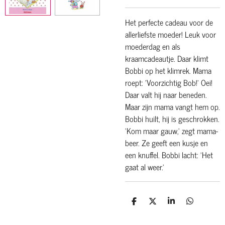
Het perfecte cadeau voor de
allerliefste moeder! Leuk voor
moederdag en als
kraamcadeautje. Daar klimt
Bobbi op het klimrek. Mama
roept: 'Voorzichtig Bob!' Oei!
Daar valt hij naar beneden.
Maar zijn mama vangt hem op.
Bobbi huilt, hij is geschrokken.
'Kom maar gauw,' zegt mama-
beer. Ze geeft een kusje en
een knuffel. Bobbi lacht: 'Het
gaat al weer.'
D
D
S
D
e
e
h
e
l
e
a
l