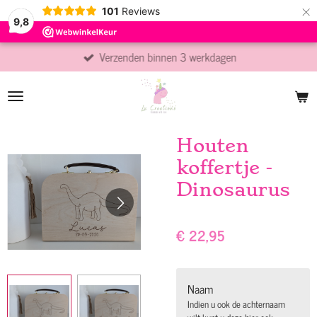
×
101
Reviews
9,8
Verzenden binnen 3 werkdagen
Houten
koffertje -
Dinosaurus
€ 22,95
Naam
Indien u ook de achternaam