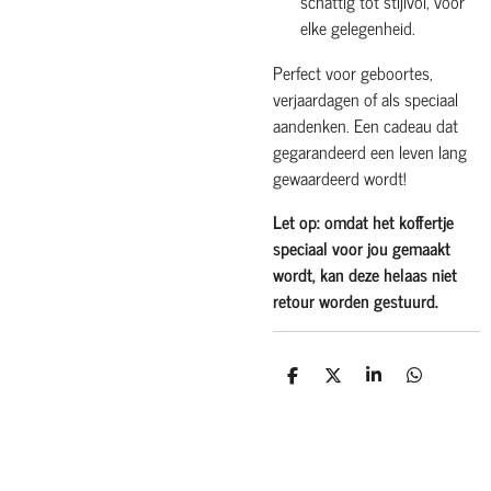
schattig tot stijlvol, voor
elke gelegenheid.
Perfect voor geboortes,
verjaardagen of als speciaal
aandenken. Een cadeau dat
gegarandeerd een leven lang
gewaardeerd wordt!
Let op: omdat het koffertje
speciaal voor jou gemaakt
wordt, kan deze helaas niet
retour worden gestuurd.
D
D
S
D
e
e
h
e
l
e
a
l
e
l
r
e
n
e
n