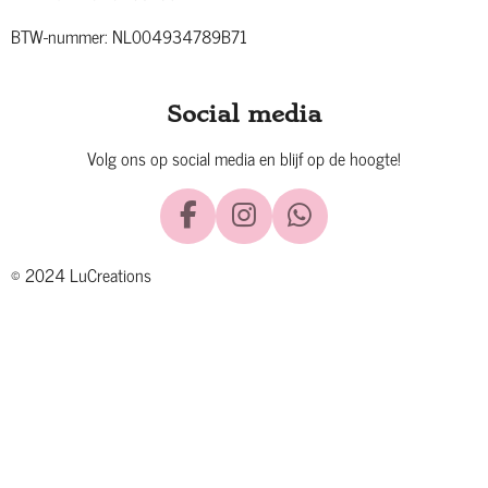
BTW-nummer: NL004934789B71
Social media
Volg ons op social media en blijf op de hoogte!
F
I
W
a
n
h
© 2024 LuCreations
c
s
a
e
t
t
b
a
s
o
g
A
o
r
p
k
a
p
m