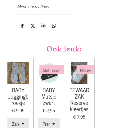
Merk: Lucreations
D
D
S
D
e
e
h
e
l
e
a
l
e
l
r
e
n
e
n
Ook leuk:
Met naam
Nieuw
BABY
BABY
BEWAAR
Joggingb
Mutsje
ZAK
roekje
zwart
Reserve
kleertjes
€ 9,95
€ 7,95
€ 7,95