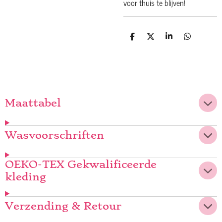
voor thuis te blijven!
D
D
S
D
e
e
h
e
l
e
a
l
e
l
r
e
n
e
n
Maattabel
Wasvoorschriften
OEKO-TEX Gekwalificeerde
kleding
Verzending & Retour