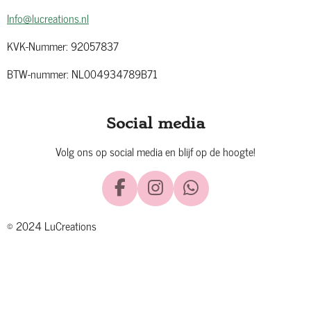
Info@lucreations.nl
KVK-Nummer: 92057837
BTW-nummer: NL004934789B71
Social media
Volg ons op social media en blijf op de hoogte!
F
I
W
a
n
h
© 2024 LuCreations
c
s
a
e
t
t
b
a
s
o
g
A
o
r
p