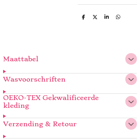
D
D
S
D
e
e
h
e
l
e
a
l
e
l
r
e
n
e
n
Maattabel
Wasvoorschriften
OEKO-TEX Gekwalificeerde
kleding
Verzending & Retour