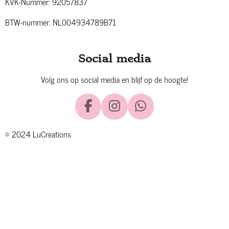
KVK-Nummer: 92057837
BTW-nummer: NL004934789B71
Social media
Volg ons op social media en blijf op de hoogte!
F
I
W
a
n
h
© 2024 LuCreations
c
s
a
e
t
t
b
a
s
o
g
A
o
r
p
k
a
p
m