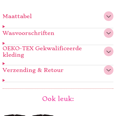
n
e
n
Maattabel
Wasvoorschriften
OEKO-TEX Gekwalificeerde
kleding
Verzending & Retour
Ook leuk: