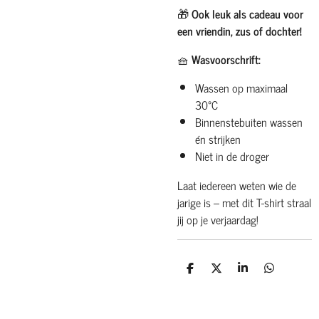
🎁
Ook leuk als cadeau voor
een vriendin, zus of dochter!
🧺
Wasvoorschrift:
Wassen op maximaal
30°C
Binnenstebuiten wassen
én strijken
Niet in de droger
Laat iedereen weten wie de
jarige is – met dit T-shirt straal
jij op je verjaardag!
D
D
S
D
e
e
h
e
l
e
a
l
e
l
r
e