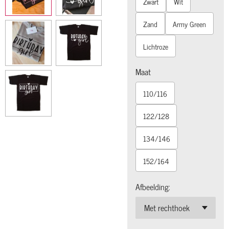
Zwart
Wit
Zand
Army Green
Lichtroze
Maat
110/116
122/128
134/146
152/164
Afbeelding: