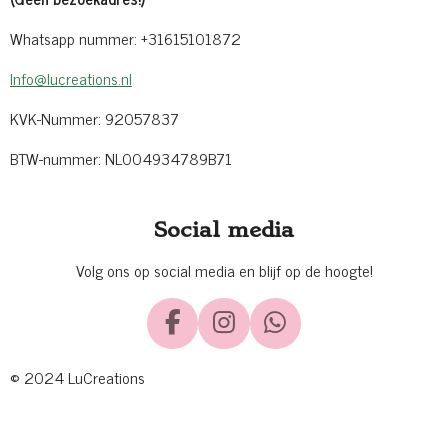
Whatsapp nummer: +31615101872
Info@lucreations.nl
KVK-Nummer: 92057837
BTW-nummer: NL004934789B71
Social media
Volg ons op social media en blijf op de hoogte!
F
I
W
a
n
h
© 2024 LuCreations
c
s
a
e
t
t
b
a
s