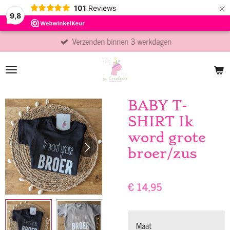
×
101
Reviews
9,8
Verzenden binnen 3 werkdagen
BABY T-
SHIRT Ik
word grote
broer/zus
€ 14,95
Maat