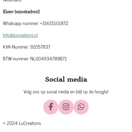
(Geen bezoekadres!)
Whatsapp nummer: +31615101872
Info@lucreations.nl
KVK-Nummer: 92057837
BTW-nummer: NL004934789B71
Social media
Volg ons op social media en blijf op de hoogte!
F
I
W
a
n
h
© 2024 LuCreations
c
s
a
e
t
t