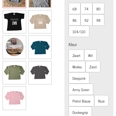
68
74
80
86
92
98
104/110
Kleur
Zwart
Wit
Mokka
Zand
Deeppink
Army Green
Petrol Blauw
Roze
Donkergrijs