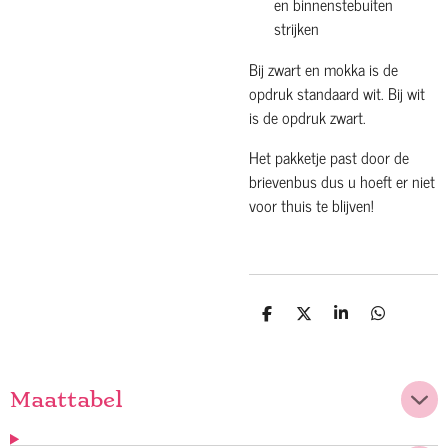
en binnenstebuiten
strijken
Bij zwart en mokka is de
opdruk standaard wit. Bij wit
is de opdruk zwart.
Het pakketje past door de
brievenbus dus u hoeft er niet
voor thuis te blijven!
D
D
S
D
e
e
h
e
l
e
a
l
e
l
r
e
n
e
n
Maattabel