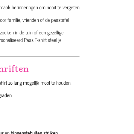
maak herinneringen om nooit te vergeten
oor familie, vrienden of de paastafel
zoeken in de tuin of een gezellige
sonaliseerd Paas T-shirt steel je
hriften
hirt zo lang mogelijk mooi te houden:
graden
uur en
binnenstebuiten strijken