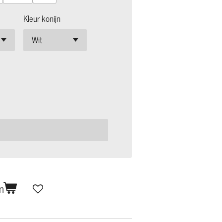
Kleur konijn
n