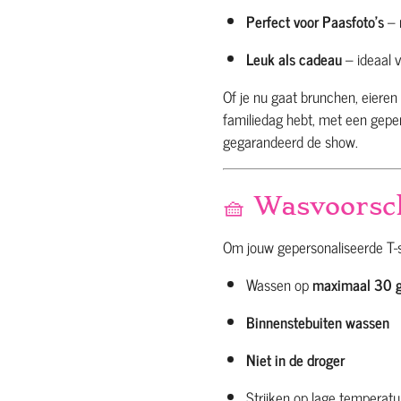
Perfect voor Paasfoto’s
– 
Leuk als cadeau
– ideaal v
Of je nu gaat brunchen, eieren 
familiedag hebt, met een geper
gegarandeerd de show.
🧺 Wasvoorsc
Om jouw gepersonaliseerde T-s
Wassen op
maximaal 30 
Binnenstebuiten wassen
Niet in de droger
Strijken op lage temperat