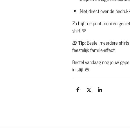
Niet direct over de bedrukk
Zo blijft de print mooi en geni
shirt 💛
🎁
Tip:
Bestel meerdere shirts
feestelijk familie-effect!
Bestel vandaag nog jouw geper
in stijl! 🌸
D
D
S
e
e
h
l
e
a
e
l
r
n
e