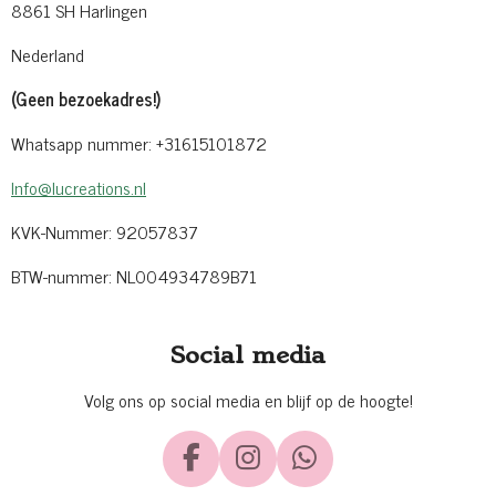
8861 SH Harlingen
Nederland
(Geen bezoekadres!)
Whatsapp nummer: +31615101872
Info@lucreations.nl
KVK-Nummer: 92057837
BTW-nummer: NL004934789B71
Social media
Volg ons op social media en blijf op de hoogte!
F
I
W