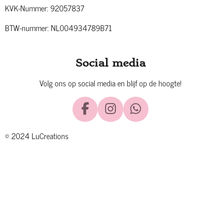
KVK-Nummer: 92057837
BTW-nummer: NL004934789B71
Social media
Volg ons op social media en blijf op de hoogte!
F
I
W
a
n
h
© 2024 LuCreations
c
s
a
e
t
t
b
a
s
o
g
A
o
r
p
k
a
p
m