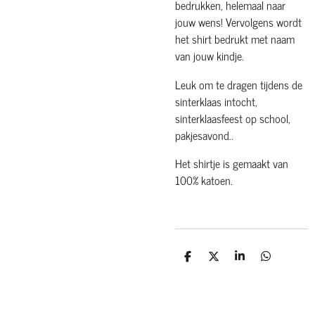
bedrukken, helemaal naar
jouw wens! Vervolgens wordt
het shirt bedrukt met naam
van jouw kindje.
Leuk om te dragen tijdens de
sinterklaas intocht,
sinterklaasfeest op school,
pakjesavond..
Het shirtje is gemaakt van
100% katoen.
D
D
S
D
e
e
h
e
l
e
a
l
e
l
r
e
n
e
n