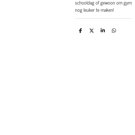
schooldag of gewoon om gym
nog leuker te maken!
D
D
S
D
e
e
h
e
l
e
a
l
e
l
r
e
n
e
n