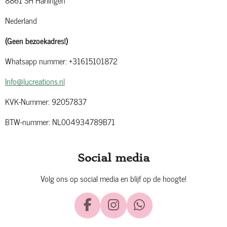
Nederland
(Geen bezoekadres!)
Whatsapp nummer: +31615101872
Info@lucreations.nl
KVK-Nummer: 92057837
BTW-nummer: NL004934789B71
Social media
Volg ons op social media en blijf op de hoogte!
F
I
W
a
n
h