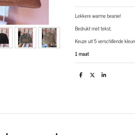
Lekkere warme beanie!
Bedrukt met tekst.
Keuze uit 5 verschillende kleur
1 maat
D
D
S
e
e
h
l
e
a
e
l
r
n
e