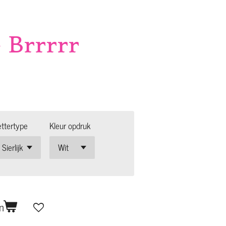
 Brrrrr
ettertype
Kleur opdruk
n