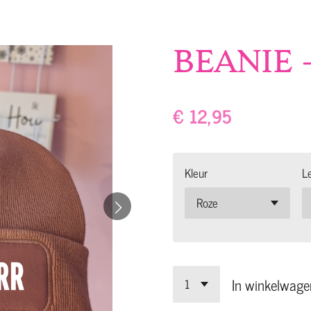
BEANIE -
€ 12,95
Kleur
L
In winkelwage