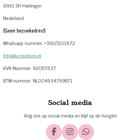
8861 SH Harlingen
Nederland
(Geen bezoekadres!)
Whatsapp nummer: +31615101872
Info@lucreations.nl
KVK-Nummer: 92057837
BTW-nummer: NL004934789B71
Social media
Volg ons op social media en blijf op de hoogte!
F
I
W