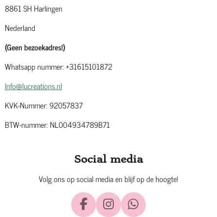
8861 SH Harlingen
Nederland
(Geen bezoekadres!)
Whatsapp nummer: +31615101872
Info@lucreations.nl
KVK-Nummer: 92057837
BTW-nummer: NL004934789B71
Social media
Volg ons op social media en blijf op de hoogte!
F
I
W