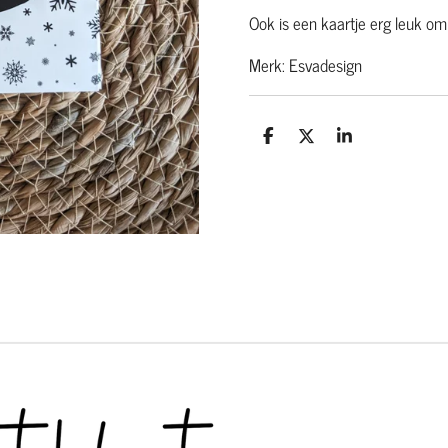
Ook is een kaartje erg leuk om
Merk: Esvadesign
D
D
S
e
e
h
l
e
a
e
l
r
n
e