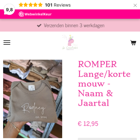
×
101
Reviews
9,8
Verzenden binnen 3 werkdagen
ROMPER
Lange/korte
mouw -
Naam &
Jaartal
€ 12,95