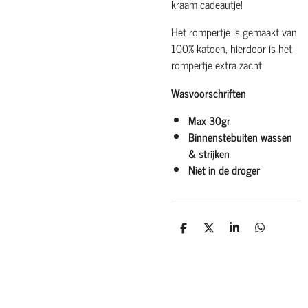
kraam cadeautje!
Het rompertje is gemaakt van
100% katoen, hierdoor is het
rompertje extra zacht.
Wasvoorschriften
Max 30gr
Binnenstebuiten wassen
& strijken
Niet in de droger
D
D
S
D
e
e
h
e
l
e
a
l
e
l
r
e
n
e
n