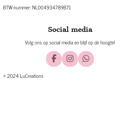
BTW-nummer: NL004934789B71
Social media
Volg ons op social media en blijf op de hoogte!
F
I
W
a
n
h
© 2024 LuCreations
c
s
a
e
t
t
b
a
s
o
g
A
o
r
p
k
a
p
m