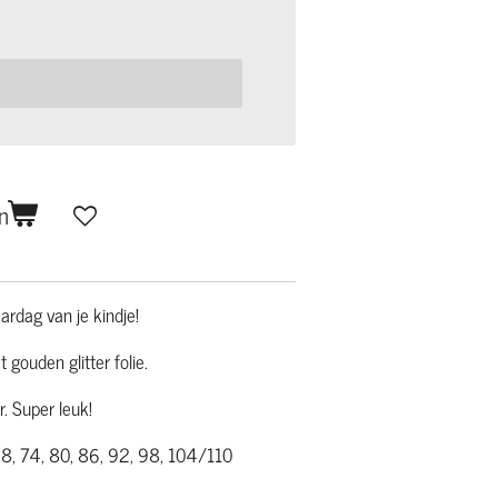
n
aardag van je kindje!
gouden glitter folie.
r. Super leuk!
 68, 74, 80, 86, 92, 98, 104/110