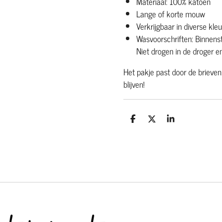
Materiaal: 100% katoen
Lange of korte mouw
Verkrijgbaar in diverse kle
Wasvoorschriften: Binnen
Niet drogen in de droger en
Het pakje past door de brievenb
blijven!
D
D
S
e
e
h
l
e
a
e
l
r
n
e