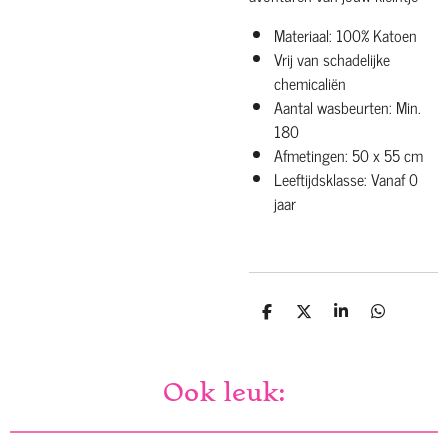
Materiaal: 100% Katoen
Vrij van schadelijke
chemicaliën
Aantal wasbeurten: Min.
180
Afmetingen: 50 x 55 cm
Leeftijdsklasse: Vanaf 0
jaar
D
D
S
D
e
e
h
e
l
e
a
l
e
l
r
e
n
e
n
Ook leuk: