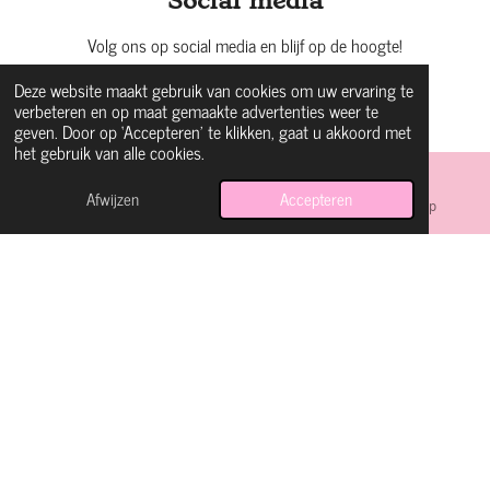
Social media
Volg ons op social media en blijf op de hoogte!
Deze website maakt gebruik van cookies om uw ervaring te
verbeteren en op maat gemaakte advertenties weer te
F
I
W
geven. Door op ‘Accepteren’ te klikken, gaat u akkoord met
a
n
h
het gebruik van alle cookies.
© 2024 LuCreations
c
s
a
e
t
t
Afwijzen
Accepteren
E-mailadres
Instagram
WhatsApp
b
a
s
o
g
A
o
r
p
k
a
p
m