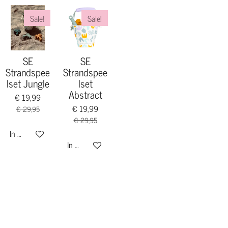
Sale!
Sale!
SE
SE
Strandspee
Strandspee
lset Jungle
lset
Abstract
€ 19,99
€ 19,99
€ 29,95
€ 29,95
In winkelwagen
In winkelwagen