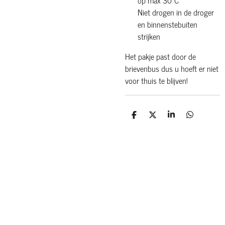
Niet drogen in de droger
en binnenstebuiten
strijken
Het pakje past door de
brievenbus dus u hoeft er niet
voor thuis te blijven!
D
D
S
D
e
e
h
e
l
e
a
l
e
l
r
e
n
e
n