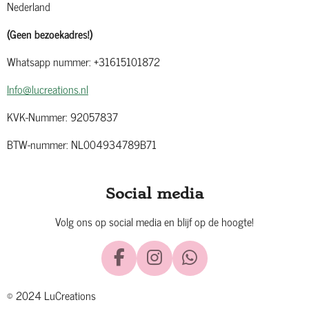
Nederland
(Geen bezoekadres!)
Whatsapp nummer: +31615101872
Info@lucreations.nl
KVK-Nummer: 92057837
BTW-nummer: NL004934789B71
Social media
Volg ons op social media en blijf op de hoogte!
F
I
W
a
n
h
© 2024 LuCreations
c
s
a