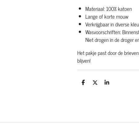
Materiaal: 100% katoen
Lange of korte mouw
Verkrijgbaar in diverse kle
Wasvoorschriften: Binnen
Niet drogen in de droger en
Het pakje past door de brievenb
blijven!
D
D
S
e
e
h
l
e
a
e
l
r
n
e