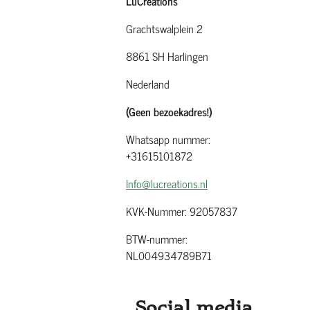
LuCreations
Grachtswalplein 2
8861 SH Harlingen
Nederland
(Geen bezoekadres!)
Whatsapp nummer:
+31615101872
Info@lucreations.nl
KVK-Nummer: 92057837
BTW-nummer:
NL004934789B71
Social media