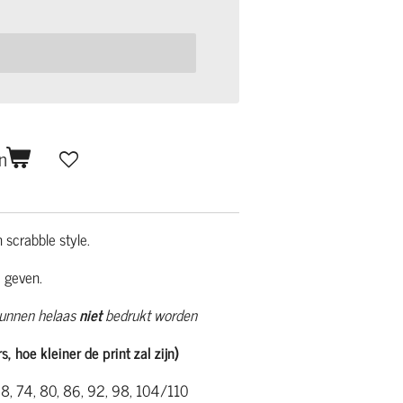
n
 scrabble style.
 geven.
unnen helaas
niet
bedrukt worden
, hoe kleiner de print zal zijn)
 68, 74, 80, 86, 92, 98, 104/110