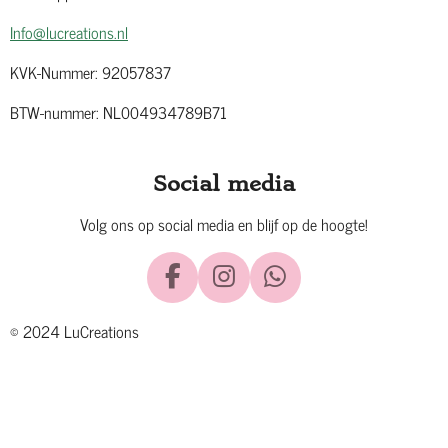
Info@lucreations.nl
KVK-Nummer: 92057837
BTW-nummer: NL004934789B71
Social media
Volg ons op social media en blijf op de hoogte!
F
I
W
a
n
h
© 2024 LuCreations
c
s
a
e
t
t
b
a
s
o
g
A
o
r
p