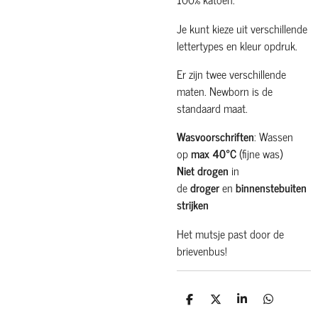
Je kunt kieze uit verschillende
lettertypes en kleur opdruk.
Er zijn twee verschillende
maten. Newborn is de
standaard maat.
Wasvoorschriften
: Wassen
op
max 40°C
(fijne was)
Niet drogen
in
de
droger
en
binnenstebuiten
strijken
Het mutsje past door de
brievenbus!
D
D
S
D
e
e
h
e