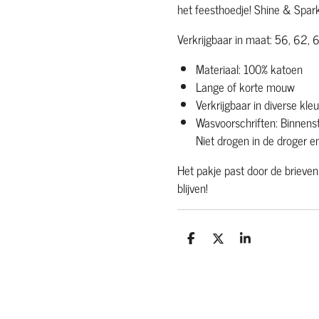
het feesthoedje! Shine & Spark
Verkrijgbaar in maat: 56, 62,
Materiaal: 100% katoen
Lange of korte mouw
Verkrijgbaar in diverse kle
Wasvoorschriften: Binnen
Niet drogen in de droger en
Het pakje past door de brievenb
blijven!
D
D
S
e
e
h
l
e
a
e
l
r
n
e