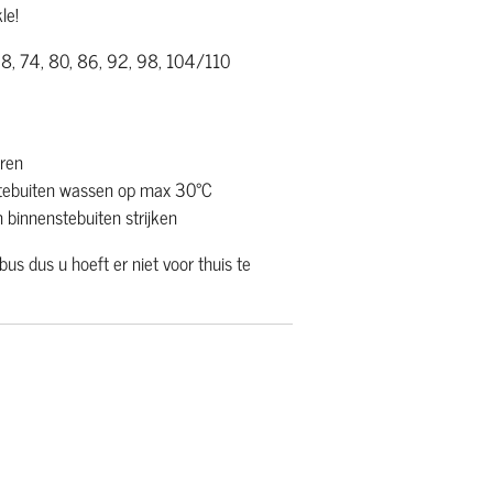
le!
 68, 74, 80, 86, 92, 98, 104/110
uren
stebuiten wassen op max 30°C
 binnenstebuiten strijken
us dus u hoeft er niet voor thuis te