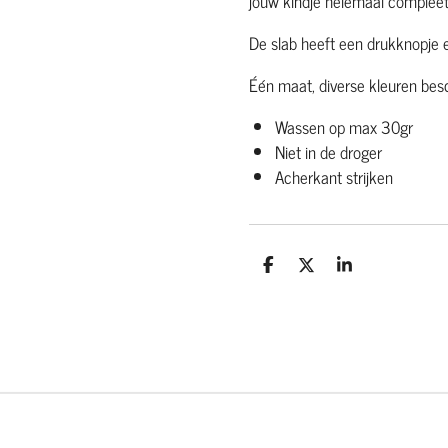
jouw kindje helemaal complee
De slab heeft een drukknopje 
Één maat, diverse kleuren bes
Wassen op max 30gr
Niet in de droger
Acherkant strijken
D
D
S
e
e
h
l
e
a
e
l
r
n
e