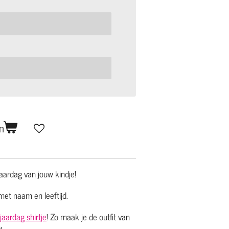
n
jaardag van jouw kindje!
met naam en leeftijd.
jaardag shirtje
! Zo maak je de outfit van