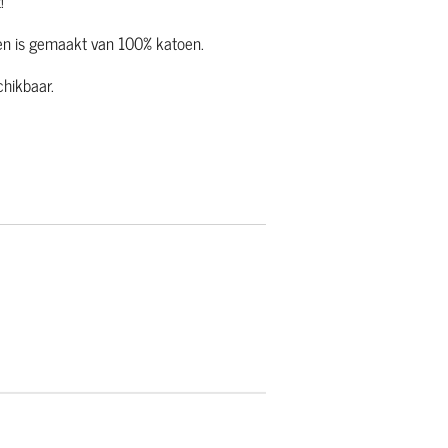
t!
en is gemaakt van 100% katoen.
chikbaar.