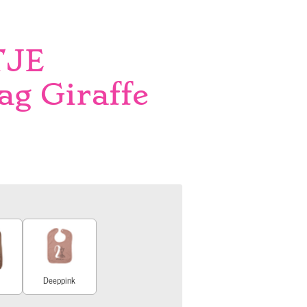
TJE
ag Giraffe
Deeppink