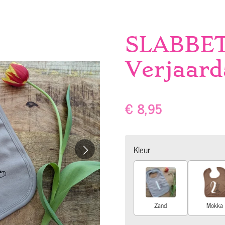
SLABBE
Verjaard
€ 8,95
Kleur
Zand
Mokka