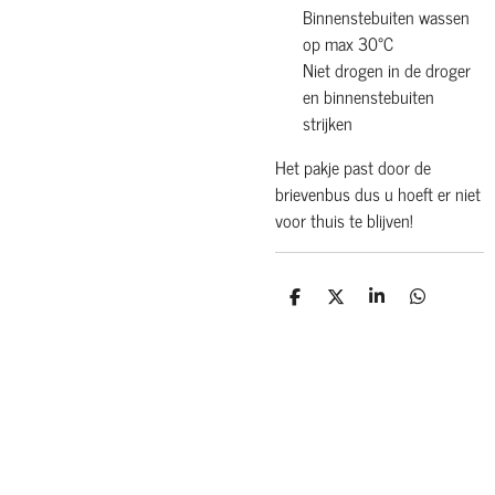
Binnenstebuiten wassen
op max 30°C
Niet drogen in de droger
en binnenstebuiten
strijken
Het pakje past door de
brievenbus dus u hoeft er niet
voor thuis te blijven!
D
D
S
D
e
e
h
e
l
e
a
l
e
l
r
e
n
e
n