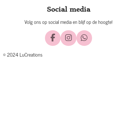
Social media
Volg ons op social media en blijf op de hoogte!
F
I
W
a
n
h
© 2024 LuCreations
c
s
a
e
t
t
b
a
s
o
g
A
o
r
p
k
a
p
m