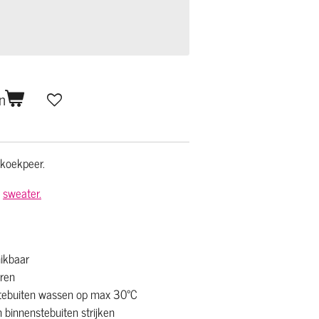
n
 koekpeer.
n
sweater.
ikbaar
uren
stebuiten wassen op max 30°C
 binnenstebuiten strijken