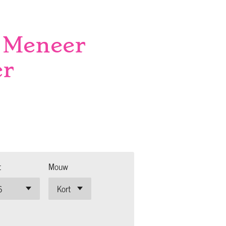
 Meneer
er
t
Mouw