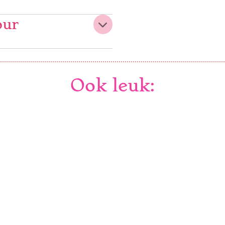
our
Ook leuk: