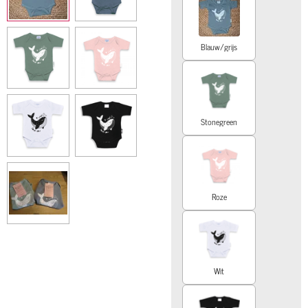
Blauw/grijs
Stonegreen
Roze
Wit