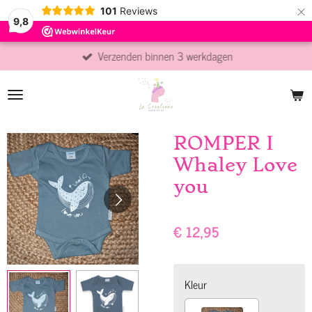
×
101
Reviews
9,8
Verzenden binnen 3 werkdagen
ROMPER I
Whaley Love
you
€ 12,95
Kleur