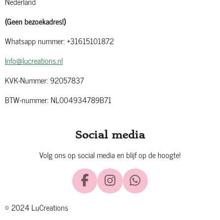
Nederland
(Geen bezoekadres!)
Whatsapp nummer: +31615101872
Info@lucreations.nl
KVK-Nummer: 92057837
BTW-nummer: NL004934789B71
Social media
Volg ons op social media en blijf op de hoogte!
F
I
W
a
n
h
© 2024 LuCreations
c
s
a