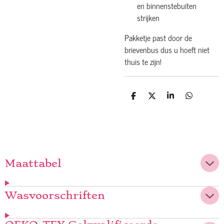
en binnenstebuiten
strijken
Pakketje past door de
brievenbus dus u hoeft niet
thuis te zijn!
D
D
S
D
e
e
h
e
l
e
a
l
e
l
r
e
n
e
n
Maattabel
Wasvoorschriften