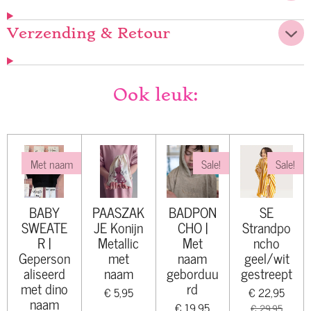
Verzending & Retour
Ook leuk:
Met naam
Sale!
Sale!
BABY
PAASZAK
BADPON
SE
SWEATE
JE Konijn
CHO |
Strandpo
R |
Metallic
Met
ncho
Geperson
met
naam
geel/wit
aliseerd
naam
geborduu
gestreept
met dino
rd
€ 5,95
€ 22,95
naam
€ 19,95
€ 29,95