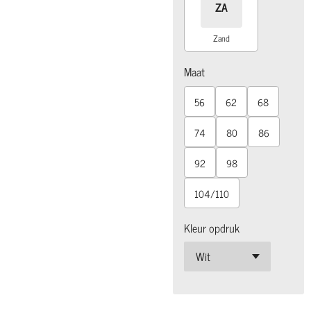
ZA
Zand
Maat
56
62
68
74
80
86
92
98
104/110
Kleur opdruk