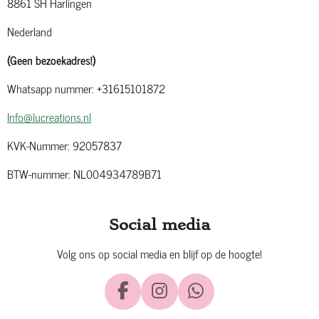
8861 SH Harlingen
Nederland
(Geen bezoekadres!)
Whatsapp nummer: +31615101872
Info@lucreations.nl
KVK-Nummer: 92057837
BTW-nummer: NL004934789B71
Social media
Volg ons op social media en blijf op de hoogte!
F
I
W
a
n
h