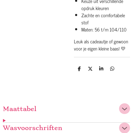
Keuze uit verschillende
opdruk kleuren
Zachte en comfortabele
stof
Maten: 56 t/m 104/110
Leuk als cadeautje of gewoon
voor je eigen kleine baas! 💛
D
D
S
D
e
e
h
e
l
e
a
l
e
l
r
e
n
e
n
Maattabel
Wasvoorschriften