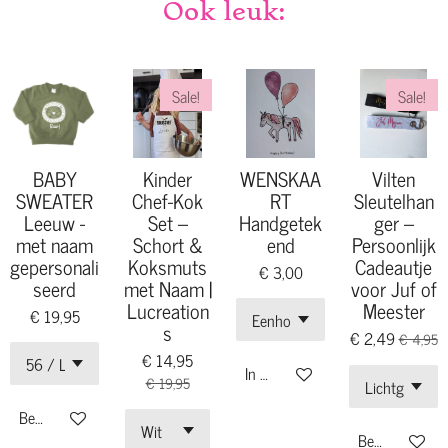
Ook leuk:
Sale!
Sale!
BABY
Kinder
WENSKAA
Vilten
SWEATER
Chef-Kok
RT
Sleutelhan
Leeuw -
Set –
Handgetek
ger –
met naam
Schort &
end
Persoonlijk
gepersonali
Koksmuts
Cadeautje
€ 3,00
seerd
met Naam |
voor Juf of
Lucreation
Meester
€ 19,95
s
€ 2,49
€ 4,95
€ 14,95
In winkelwagen
€ 19,95
Bekijk details
Bekijk details