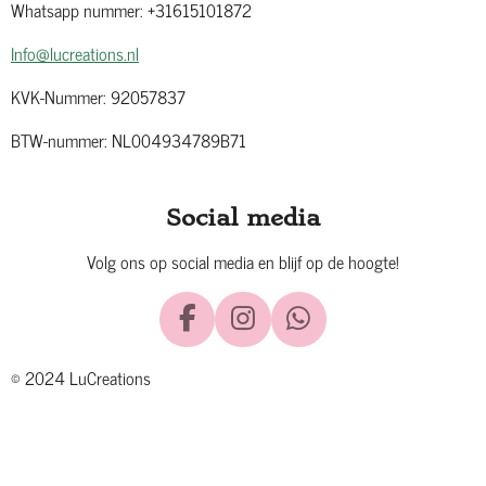
Whatsapp nummer: +31615101872
Info@lucreations.nl
KVK-Nummer: 92057837
BTW-nummer: NL004934789B71
Social media
Volg ons op social media en blijf op de hoogte!
F
I
W
a
n
h
© 2024 LuCreations
c
s
a
e
t
t
b
a
s
o
g
A