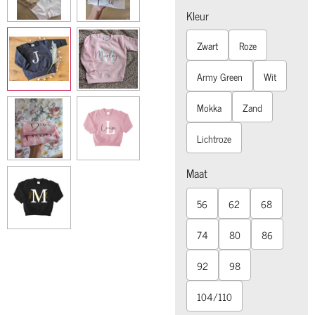
Kleur
Zwart
Roze
Army Green
Wit
Mokka
Zand
Lichtroze
Maat
56
62
68
74
80
86
92
98
104/110