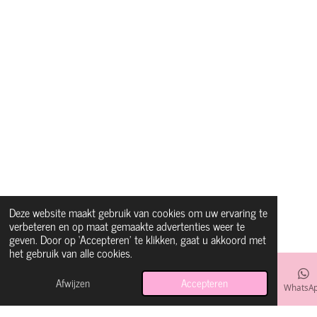
Deze website maakt gebruik van cookies om uw ervaring te
verbeteren en op maat gemaakte advertenties weer te
geven. Door op ‘Accepteren’ te klikken, gaat u akkoord met
het gebruik van alle cookies.
Afwijzen
Accepteren
E-mailadres
Instagram
WhatsA