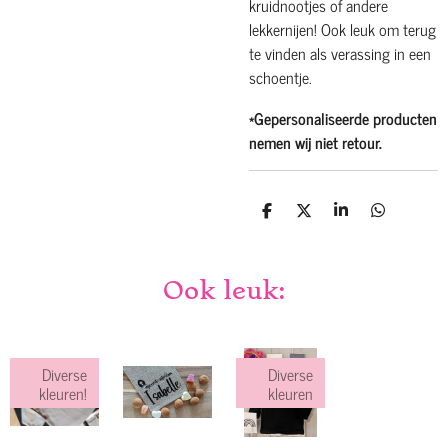
kruidnootjes of andere
lekkernijen!
Ook leuk om terug
te vinden als verassing in een
schoentje.
*Gepersonaliseerde producten
nemen wij niet retour.
D
D
S
D
e
e
h
e
l
e
a
l
e
l
r
e
n
e
n
Ook leuk:
Diverse
Diverse
kleuren!
kleuren