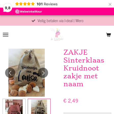
×
101
Reviews
9,8
Veilig betalen via I-deal | Wero
ZAKJE
Sinterklaas
Kruidnoot
zakje met
naam
€ 2,49