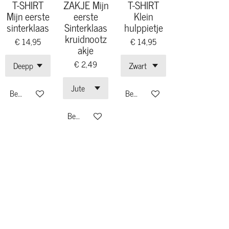
T-SHIRT
ZAKJE Mijn
T-SHIRT
Mijn eerste
eerste
Klein
sinterklaas
Sinterklaas
hulppietje
kruidnootz
€ 14,95
€ 14,95
akje
€ 2,49
Bekijk details
Bekijk details
Bekijk details